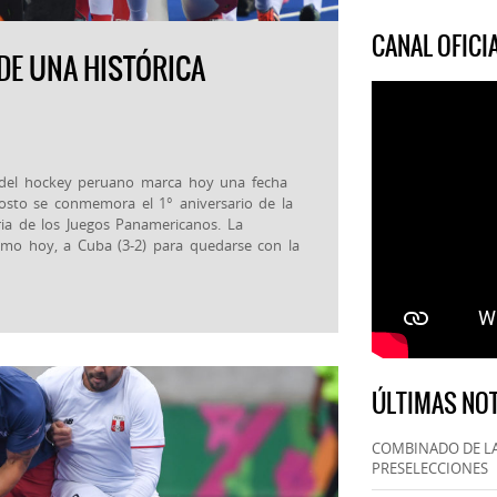
CANAL OFIC
DE UNA HISTÓRICA
o del hockey peruano marca hoy una fecha
osto se conmemora el 1° aniversario de la
oria de los Juegos Panamericanos. La
omo hoy, a Cuba (3-2) para quedarse con la
ÚLTIMAS NOT
COMBINADO DE LA
PRESELECCIONES