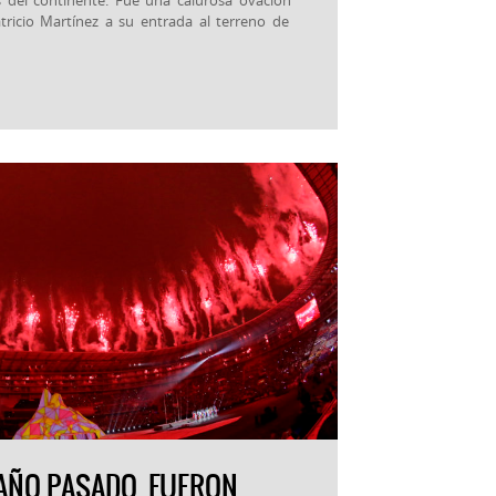
atricio Martínez a su entrada al terreno de
 AÑO PASADO, FUERON