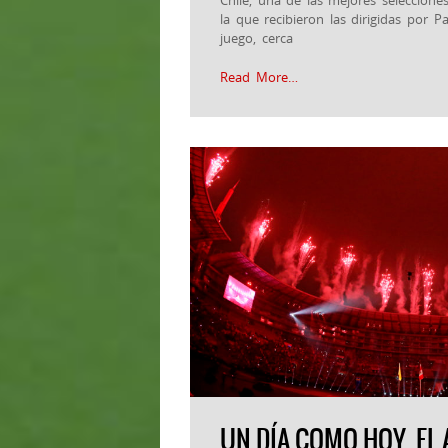
la que recibieron las dirigidas por P
juego, cerca
Read More…
UN DÍA COMO HOY, EL