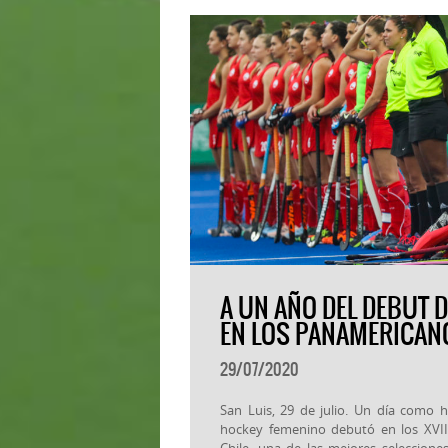
A UN AÑO DEL DEBUT D
EN LOS PANAMERICAN
29/07/2020
San Luis, 29 de julio. Un día como 
hockey femenino debutó en los XVII
Chile, una de las mejores seleccione