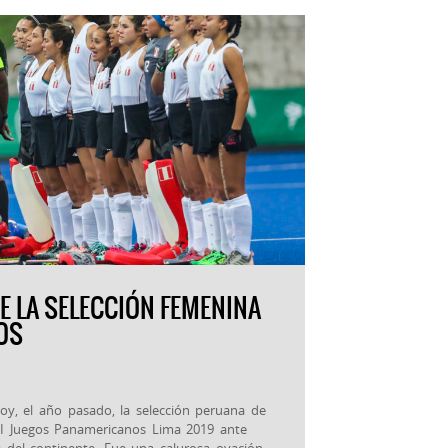
E LA SELECCIÓN FEMENINA
OS
hoy, el año pasado, la selección peruana de
I Juegos Panamericanos Lima 2019 ante
s del continente. Fue una calurosa ovación