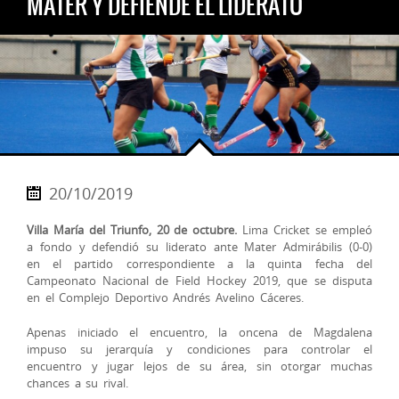
MATER Y DEFIENDE EL LIDERATO
20/10/2019
Villa María del Triunfo, 20 de octubre.
Lima Cricket se empleó
a fondo y defendió su liderato ante Mater Admirábilis (0-0)
en el partido correspondiente a la quinta fecha del
Campeonato Nacional de Field Hockey 2019, que se disputa
en el Complejo Deportivo Andrés Avelino Cáceres.
Apenas iniciado el encuentro, la oncena de Magdalena
impuso su jerarquía y condiciones para controlar el
encuentro y jug
ar lejos de su área, sin otorgar muchas
chances a su rival.