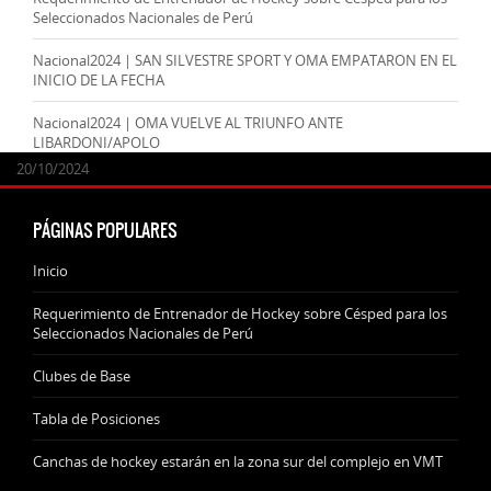
Seleccionados Nacionales de Perú
Nacional2024 | SAN SILVESTRE SPORT Y OMA EMPATARON EN EL
INICIO DE LA FECHA
Nacional2024 | OMA VUELVE AL TRIUNFO ANTE
LIBARDONI/APOLO
24/09/2025
07/11/2024
20/10/2024
20/10/2024
PÁGINAS POPULARES
Inicio
Requerimiento de Entrenador de Hockey sobre Césped para los
Seleccionados Nacionales de Perú
Clubes de Base
Tabla de Posiciones
Canchas de hockey estarán en la zona sur del complejo en VMT