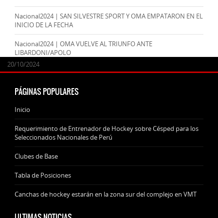
Nacional2024 | SAN SILVESTRE SPORT Y OMA EMPATARON EN EL
INICIO DE LA FECHA
Nacional2024 | OMA VUELVE AL TRIUNFO ANTE
LIBARDONI/APOLO
24/09/2025
07/11/2024
20/10/2024
20/10/2024
PÁGINAS POPULARES
Inicio
Requerimiento de Entrenador de Hockey sobre Césped para los
Seleccionados Nacionales de Perú
Clubes de Base
Tabla de Posiciones
Canchas de hockey estarán en la zona sur del complejo en VMT
ULTIMAS NOTICIAS