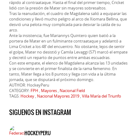
rápido al contraataque. Hasta el final del primer tiempo, Cricket
lidió con la presión de Mater sin mayores sobresaltos.
Tras la reanudación, el cuadro de Magdalena salió a equiparar las
condiciones y llevó mucho peligro al arco de Xiomara Bellina, que
desvió una pelota muy complicada para desviar la caída de su
arco.
Ante la insistencia, fue Mariannys Quintero quien batió a la
portera de Mater en un fulminante contraataque y adelantó a
Lima Cricket a los 48’ del encuentro. No obstante, lejos de sentir
el golpe, Mater no desistió y Camila Levaggi (57’) marcó el empate
y decretó un reparto de puntos entre ambas escuadras.
Con este empate, el elenco de Magdalena alcanza las 13 unidades
y se convierte en el primer finalista de la rama femenino. En
tanto, Mater llega a los 8 puntos y llega con vida a la última
jornada, que se disputará el próximo domingo.
AUTHOR: HockeyPeru
CATEGORY:
FPH
,
Mayores
,
Nacional Field
TAGS:
Hockey
,
Nacional Mayores 2019
,
Villa María del Triunfo
SIGUENOS EN INSTAGRAM
HOCKEYPERU