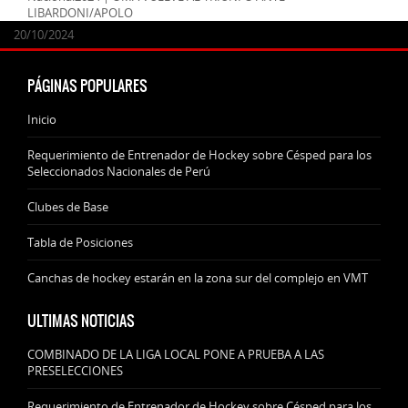
LIBARDONI/APOLO
24/09/2025
07/11/2024
20/10/2024
20/10/2024
PÁGINAS POPULARES
Inicio
Requerimiento de Entrenador de Hockey sobre Césped para los
Seleccionados Nacionales de Perú
Clubes de Base
Tabla de Posiciones
Canchas de hockey estarán en la zona sur del complejo en VMT
ULTIMAS NOTICIAS
COMBINADO DE LA LIGA LOCAL PONE A PRUEBA A LAS
PRESELECCIONES
Requerimiento de Entrenador de Hockey sobre Césped para los