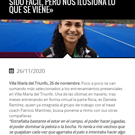
SIDO FÁCIL, PERO NOS ILUSIONA LO
QUE SE VIENE»
26/11/2020
Villa María del Triunfo, 26 de noviembre.
Poco a poco se van
sumando más seleccionados a los entrenamientos presenciales
en Villa María del Triunfo. Una de las últimas en hacerlo, tras
meses entrenando en forma virtual la parte física, es Daniela
Ramírez, quien ya integrada al grupo de trabajo con el head
coach Patricio Martínez, busca ponerse a ritmo con sus otras
compañeras.
“Extrañaba bastante el estar en el campo, el poder hacer jugadas,
el poder dominar la pelota o la bocha. Yo tenía a mis vecinos que
se quejaban cada vez que agarraba el palo e intentaba hacer algo