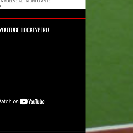
MA VUELVE AL TRIUNFO ANTE
O
L YOUTUBE HOCKEYPERU