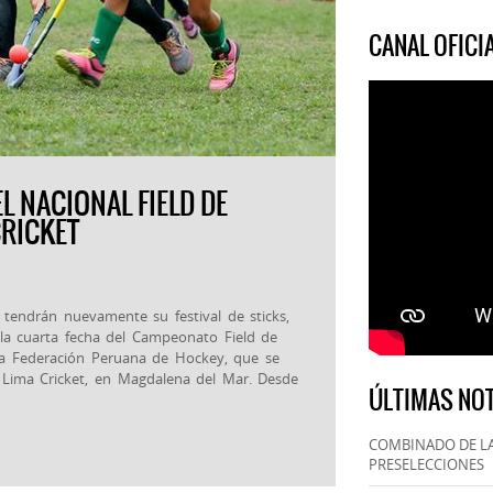
CANAL OFIC
L NACIONAL FIELD DE
CRICKET
tendrán nuevamente su festival de sticks,
la cuarta fecha del Campeonato Field de
a Federación Peruana de Hockey, que se
b Lima Cricket, en Magdalena del Mar. Desde
ÚLTIMAS NOT
COMBINADO DE LA
PRESELECCIONES