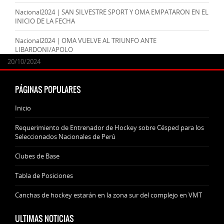
Nacional2024 | SAN SILVESTRE SPORT Y OMA EMPATARON EN EL
INICIO DE LA FECHA
Nacional2024 | OMA VUELVE AL TRIUNFO ANTE
LIBARDONI/APOLO
24/09/2025
07/11/2024
20/10/2024
20/10/2024
PÁGINAS POPULARES
Inicio
Requerimiento de Entrenador de Hockey sobre Césped para los
Seleccionados Nacionales de Perú
Clubes de Base
Tabla de Posiciones
Canchas de hockey estarán en la zona sur del complejo en VMT
ULTIMAS NOTICIAS