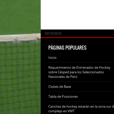
24/09/2025
07/11/2024
20/10/2024
20/10/2024
PÁGINAS POPULARES
Inicio
Requerimiento de Entrenador de Hockey
sobre Césped para los Seleccionados
Nacionales de Perú
Clubes de Base
Tabla de Posiciones
Canchas de hockey estarán en la zona sur d
complejo en VMT