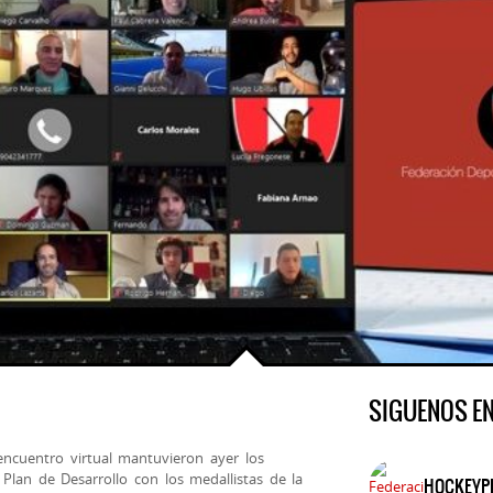
SIGUENOS E
ncuentro virtual mantuvieron ayer los
 Plan de Desarrollo con los medallistas de la
HOCKEYP