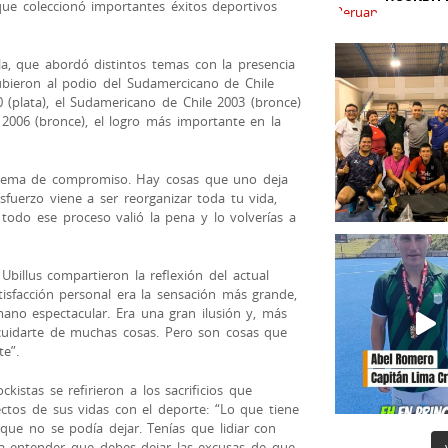
ue coleccionó importantes éxitos deportivos
la, que abordó distintos temas con la presencia
ubieron al podio del Sudamercicano de Chile
 (plata), el Sudamericano de Chile 2003 (bronce)
2006 (bronce), el logro más importante en la
tema de compromiso. Hay cosas que uno deja
esfuerzo viene a ser reorganizar toda tu vida,
 todo ese proceso valió la pena y lo volverías a
illus compartieron la reflexión del actual
tisfacción personal era la sensación más grande,
o espectacular. Era una gran ilusión y, más
cuidarte de muchas cosas. Pero son cosas que
e”.
istas se refirieron a los sacrificios que
ectos de sus vidas con el deporte: “Lo que tiene
que no se podía dejar. Tenías que lidiar con
 a entender que debes dejar las excusas de que