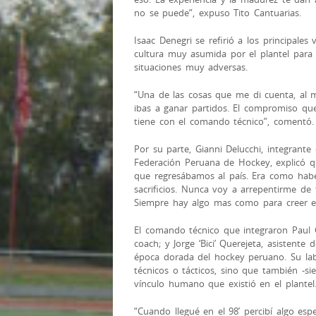
no se puede”, expuso Tito Cantuarias.
Isaac Denegri se refirió a los principale
cultura muy asumida por el plantel para
situaciones muy adversas.
“Una de las cosas que me di cuenta, al 
ibas a ganar partidos. El compromiso qu
tiene con el comando técnico”, comentó.
Por su parte, Gianni Delucchi, integrante
Federación Peruana de Hockey, explicó q
que regresábamos al país. Era como hab
sacrificios. Nunca voy a arrepentirme de
Siempre hay algo mas como para creer e
El comando técnico que integraron Paul C
coach; y Jorge ‘Bici’ Querejeta, asistente
época dorada del hockey peruano. Su la
técnicos o tácticos, sino que también -si
vínculo humano que existió en el plantel
“Cuando llegué en el 98’ percibí algo esp