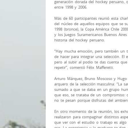
generación dorada del hockey peruano, q
entre 1998 y 2006.
Más de 60 participantes reunió esta char
del núcleo de aquellos equipos que se s
1998 (bronce), la Copa América Chile 2000
y los Juegos Suramericanos Buenos Aires 
historia del hockey peruano.
“Hay mucha emoción, pero también un 
de hacer para integrar una selección. El 
pero al subir al podio te das cuenta que
repetir”, comentó Félix Mafferetti.
Arturo Márquez, Bruno Moscoso y Hugo Ub
arquero de la selección masculina: “La sa
sumado a que se daba en un grupo human
que eso, se trataba de un compromiso: 
no te pesan porque disfrutas del ambient
En otro momento de la reunión, los exhock
realizaron para compaginar distintos asp
que ver con el estudio o trabajo es algo 
eso. La experiencia y la madurez te dan