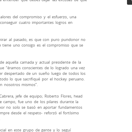
s valores del compromiso y el esfuerzo, una
 conseguir cuatro importantes logros en
mirar al pasado, es que con puro pundonor no
e tiene uno consigo es el compromiso que se
 de aquella camada y actual presidente de la
ue “éramos conscientes de lo logrado una vez
er despertado de un sueño luego de todos los
 todo lo que sacrifiqué por el hockey peruano.
n nosotros mismos”.
abrera, jefe de equipo; Roberto Flores, head
 de campo, fue uno de los pilares durante la
bor no solo se basó en aportar fundamentos
empre desde el respeto- reforzó el fortísimo
.
ecial en este grupo de gente y lo seguí