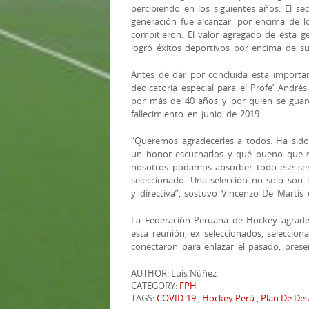
percibiendo en los siguientes años. El se
generación fue alcanzar, por encima de l
compitieron. El valor agregado de esta g
logró éxitos deportivos por encima de sus
Antes de dar por concluida esta importan
dedicatoria especial para el Profe’ Andrés
por más de 40 años y por quien se guard
fallecimiento en junio de 2019.
“Queremos agradecerles a todos. Ha sido
un honor escucharlos y qué bueno que s
nosotros podamos absorber todo ese sent
seleccionado. Una selección no solo son l
y directiva”, sostuvo Vincenzo De Martis
La Federación Peruana de Hockey agradec
esta reunión, ex seleccionados, seleccion
conectaron para enlazar el pasado, prese
AUTHOR: Luis Núñez
CATEGORY:
FPH
TAGS:
COVID-19
,
Hockey Perú
,
Plan De Des