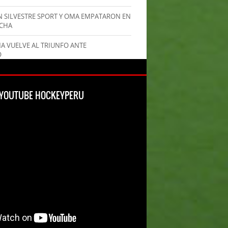
AN SILVESTRE SPORT Y OMA EMPATARON EN
ECHA
MA VUELVE AL TRIUNFO ANTE
O
L YOUTUBE HOCKEYPERU