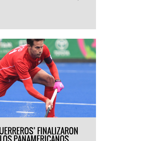
GUERREROS’ FINALIZARON
N LOS PANAMERICANOS