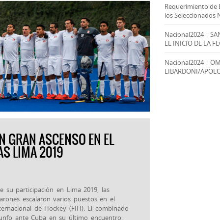
Requerimiento de 
los Seleccionados 
Nacional2024 | S
EL INICIO DE LA F
Nacional2024 | O
LIBARDONI/APOL
N GRAN ASCENSO EN EL
S LIMA 2019
e su participación en Lima 2019, las
arones escalaron varios puestos en el
ternacional de Hockey (FIH). El combinado
riunfo ante Cuba en su último encuentro,