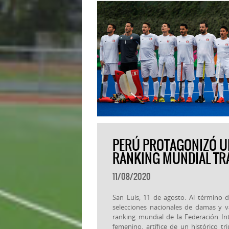
PERÚ PROTAGONIZÓ U
RANKING MUNDIAL TRA
11/08/2020
San Luis, 11 de agosto. Al término d
selecciones nacionales de damas y v
ranking mundial de la Federación In
femenino, artífice de un histórico t