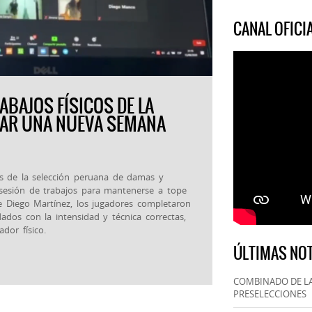
CANAL OFIC
ABAJOS FÍSICOS DE LA
RAR UNA NUEVA SEMANA
as de la selección peruana de damas y
esión de trabajos para mantenerse a tope
de Diego Martínez, los jugadores completaron
ados con la intensidad y técnica correctas,
dor físico.
ÚLTIMAS NOT
COMBINADO DE LA
PRESELECCIONES