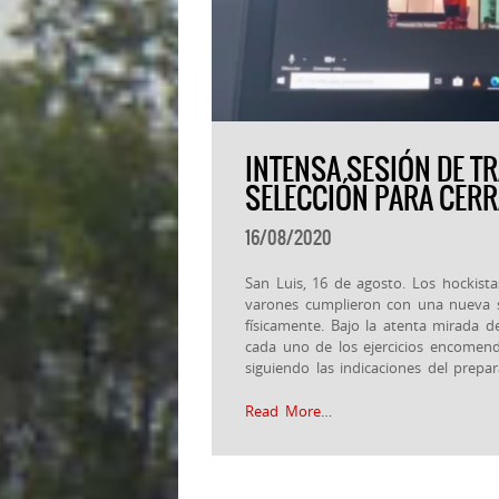
INTENSA SESIÓN DE TR
SELECCIÓN PARA CER
16/08/2020
San Luis, 16 de agosto. Los hockist
varones cumplieron con una nueva s
físicamente. Bajo la atenta mirada 
cada uno de los ejercicios encomend
siguiendo las indicaciones del prepara
Read More…