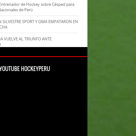
Entrenador de Hockey sobre Césped para
Nacionales de Perú
AN SILVESTRE SPORT Y OMA EMPATARON EN
ECHA
MA VUELVE AL TRIUNFO ANTE
O
L YOUTUBE HOCKEYPERU