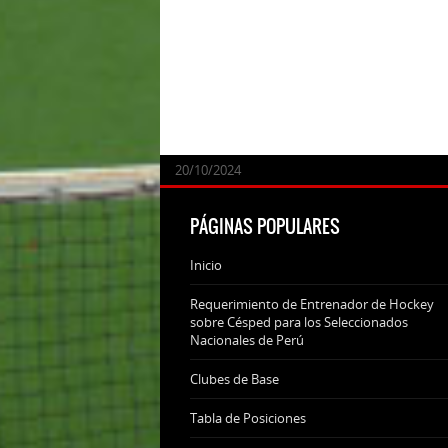
24/09/2025
07/11/2024
20/10/2024
20/10/2024
PÁGINAS POPULARES
Inicio
Requerimiento de Entrenador de Hockey
sobre Césped para los Seleccionados
Nacionales de Perú
Clubes de Base
Tabla de Posiciones