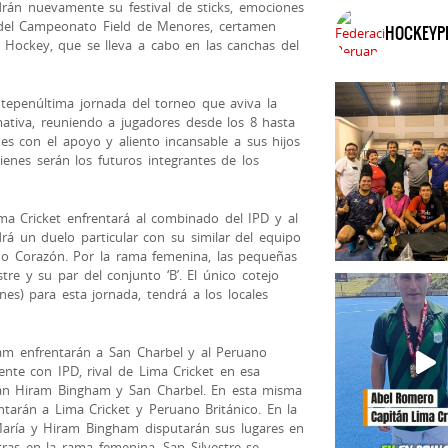
án nuevamente su festival de sticks, emociones
 del Campeonato Field de Menores, certamen
HOCKEYP
 Hockey, que se lleva a cabo en las canchas del
tepenúltima jornada del torneo que aviva la
mativa, reuniendo a jugadores desde los 8 hasta
es con el apoyo y aliento incansable a sus hijos
uienes serán los futuros integrantes de los
ima Cricket enfrentará al combinado del IPD y al
rá un duelo particular con su similar del equipo
ado Corazón. Por la rama femenina, las pequeñas
stre y su par del conjunto ‘B’. El único cotejo
es) para esta jornada, tendrá a los locales
am enfrentarán a San Charbel y al Peruano
rente con IPD, rival de Lima Cricket en esa
rán Hiram Bingham y San Charbel. En esta misma
entarán a Lima Cricket y Peruano Británico. En la
 María y Hiram Bingham disputarán sus lugares en
ntras en la rama femenina, San Silvestre se