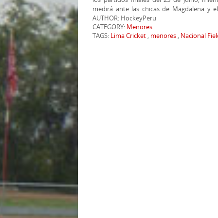
medirá ante las chicas de Magdalena y el
AUTHOR: HockeyPeru
CATEGORY:
Menores
TAGS:
Lima Cricket
,
menores
,
Nacional Fie