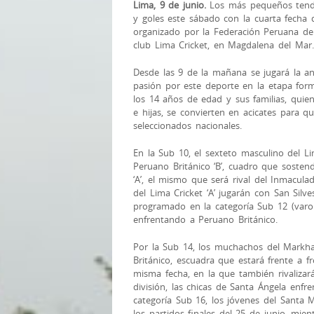
Lima, 9 de junio.
Los más pequeños tendr
y goles este sábado con la cuarta fecha
organizado por la Federación Peruana de
club Lima Cricket, en Magdalena del Mar.
Desde las 9 de la mañana se jugará la an
pasión por este deport
e en la etapa for
los 14 años de edad y sus familias, quien
e hijas, se convierten en acicates para q
seleccionados nacionales.
En la Sub 10, el sexteto masculino del L
Peruano Británico ‘B’, cuadro que sostend
‘A’, el mismo que será rival del Inmacul
del Lima Cricket ‘A’ jugarán con San Silve
programado en la categoría Sub 12 (varon
enfrentando a Peruano Británico.
Por la Sub 14, los muchachos del Markh
Británico, escuadra que estará frente a f
misma fecha, en la que también rivaliza
división, las chicas de Santa Ángela enfr
categoría Sub 16, los jóvenes del Santa
los partidos finales del 25 de junio, mie