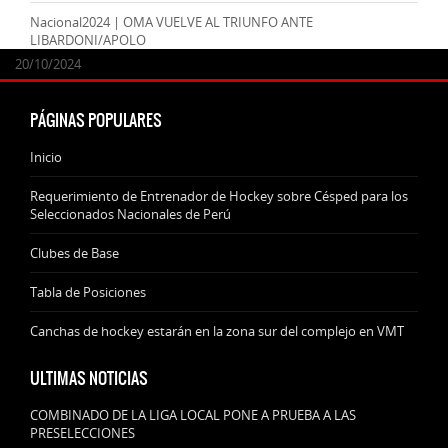
Nacional2024 | OMA VUELVE AL TRIUNFO ANTE
LIBARDONI/APOLO
24/09/2025
07/11/2024
20/10/2024
20/10/2024
PÁGINAS POPULARES
Inicio
Requerimiento de Entrenador de Hockey sobre Césped para los
Seleccionados Nacionales de Perú
Clubes de Base
Tabla de Posiciones
Canchas de hockey estarán en la zona sur del complejo en VMT
ULTIMAS NOTICIAS
COMBINADO DE LA LIGA LOCAL PONE A PRUEBA A LAS
PRESELECCIONES