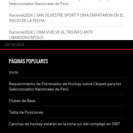
Seleccionados Nacionales de Perú
Nacional2024 | SAN SILVESTRE SPORT Y OMA EMPATARON EN EL
INICIO DE LA FECHA
Nacional2024 | OMA VUELVE AL TRIUNFO ANTE
LIBARDONI/APOLO
24/09/2025
07/11/2024
20/10/2024
20/10/2024
PÁGINAS POPULARES
Inicio
Requerimiento de Entrenador de Hockey sobre Césped para los
Seleccionados Nacionales de Perú
Clubes de Base
Tabla de Posiciones
Canchas de hockey estarán en la zona sur del complejo en VMT