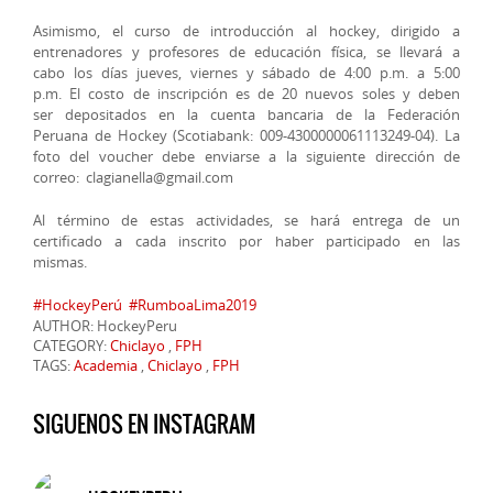
Asimismo, el curso de introducción al hockey, dirigido a
entrenadores y profesores de educación física, se llevará a
cabo los días jueves, viernes y sábado de 4:00 p.m. a 5:00
p.m. El costo de inscripción es de 20 nuevos soles y deben
ser depositados en la cuenta bancaria de la Federación
Peruana de Hockey (Scotiabank: 009-4300000061113249-04). La
foto del voucher debe enviarse a la siguiente dirección de
correo: clagianella@gmail.com
Al término de estas actividades, se hará entrega de un
certificado a cada inscrito por haber participado en las
mismas.
#
HockeyPerú
#
RumboaLima2019
AUTHOR: HockeyPeru
CATEGORY:
Chiclayo
,
FPH
TAGS:
Academia
,
Chiclayo
,
FPH
SIGUENOS EN INSTAGRAM