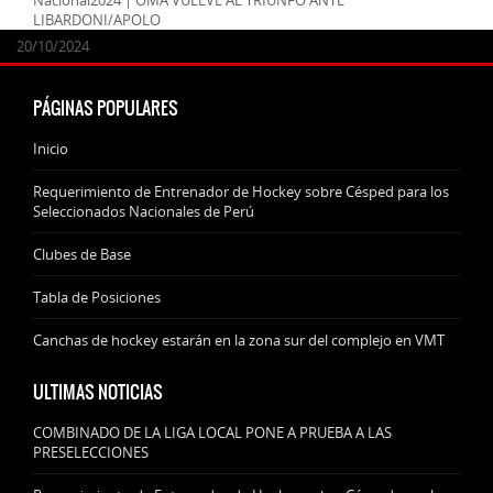
LIBARDONI/APOLO
24/09/2025
07/11/2024
20/10/2024
20/10/2024
PÁGINAS POPULARES
Inicio
Requerimiento de Entrenador de Hockey sobre Césped para los
Seleccionados Nacionales de Perú
Clubes de Base
Tabla de Posiciones
Canchas de hockey estarán en la zona sur del complejo en VMT
ULTIMAS NOTICIAS
COMBINADO DE LA LIGA LOCAL PONE A PRUEBA A LAS
PRESELECCIONES