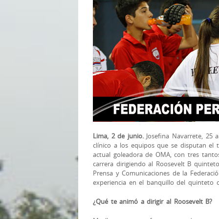
Lima, 2 de junio.
Josefina Navarrete, 25 a
clínico a los equipos que se disputan el 
actual goleadora de OMA, con tres tanto
carrera dirigiendo al Roosevelt B quinte
Prensa y Comunicaciones de la Federació
experiencia en el banquillo del quinteto co
¿Qué te animó a dirigir al Roosevelt B?