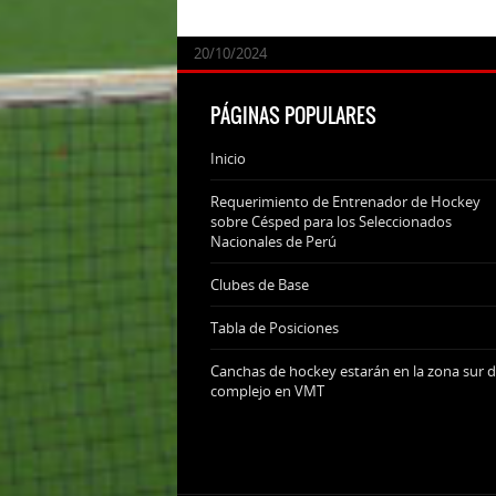
24/09/2025
07/11/2024
20/10/2024
20/10/2024
PÁGINAS POPULARES
Inicio
Requerimiento de Entrenador de Hockey
sobre Césped para los Seleccionados
Nacionales de Perú
Clubes de Base
Tabla de Posiciones
Canchas de hockey estarán en la zona sur d
complejo en VMT