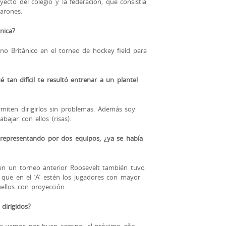
cto del colegio y la federación, que consistía
arones.
nica?
ano Británico en el torneo de hockey field para
é tan difícil te resultó entrenar a un plantel
miten dirigirlos sin problemas. Además soy
bajar con ellos (risas).
 representando por dos equipos, ¿ya se había
en un torneo anterior Roosevelt también tuvo
 que en el ‘A’ estén los jugadores con mayor
uellos con proyección.
dirigidos?
que vamos por buen camino, el próximo año