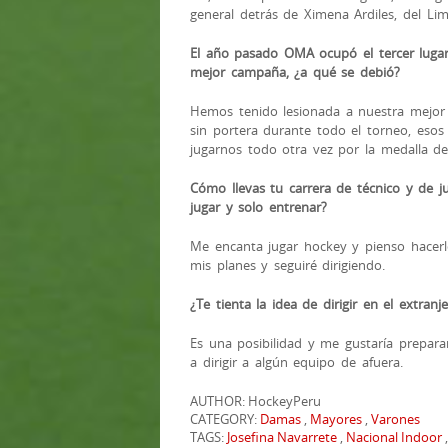
general detrás de Ximena Ardiles, del Lim
El año pasado OMA ocupó el tercer luga
mejor campaña, ¿a qué se debió?
Hemos tenido lesionada a nuestra mejor
sin portera durante todo el torneo, esos
jugarnos todo otra vez por la medalla de
Cómo llevas tu carrera de técnico y de j
jugar y solo entrenar?
Me encanta jugar hockey y pienso hacer
mis planes y seguiré dirigiendo.
¿Te tienta la idea de dirigir en el extranj
Es una posibilidad y me gustaría prepa
a dirigir a algún equipo de afuera.
AUTHOR: HockeyPeru
CATEGORY:
Damas
,
Mayores
,
Varones
TAGS:
Josefina Navarrete
,
Nacional Indoor