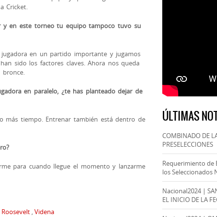
a Cricket.
r y en este torneo tu equipo tampoco tuvo su
 jugadora en un partido importante y jugamos
 han sido los factores claves. Ahora nos queda
 bronce.
ugadora en paralelo, ¿te has planteado dejar de
ÚLTIMAS NOT
lo más tiempo. Entrenar también está dentro de
COMBINADO DE LA
PRESELECCIONES
ero?
Requerimiento de 
rarme para cuando llegue el momento y lanzarme
los Seleccionados 
Nacional2024 | S
EL INICIO DE LA F
,
Roosevelt
,
Videna