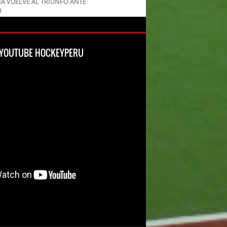
MA VUELVE AL TRIUNFO ANTE
O
L YOUTUBE HOCKEYPERU