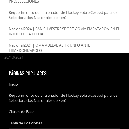
PRESELECCIONES
Requerimiento de Entrenador de Hockey sobre Césped para los
Seleccionados Nacionales de Perú
Nacional2024 | SAN SILVESTRE SPORT Y OMA EMPATARON EN EL
INICIO DE LA FECHA
Nacional2024 | OMA VUELVE AL TRIUNFO ANTE
LIBARDONI/APOLO
24/09/2025
07/11/2024
20/10/2024
20/10/2024
PÁGINAS POPULARES
Inicio
Requerimiento de Entrenador de Hockey sobre Césped para los
Seleccionados Nacionales de Perú
Clubes de Base
Tabla de Posiciones