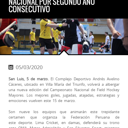
NACIONAL POR SEGUNDO AÑO
CONSECUTIVO
05/03/2020
San Luis, 5 de marzo.
El Complejo Deportivo Andrés Avelino
Cáceres, ubicado en Villa María del Triunfo, volverá a albergar
una nueva edición del Campeonato Nacional de Field Hockey
Mayores. Los mejores goles, jugadas, atajadas, estrategias y
emociones vuelven este 15 de marzo.
Son nueve los equipos que animarán este trepidante
certamen que organiza la Federación Peruana de
este
deporte. Lima Cricket, en damas, defenderá su trono
ante OMA, Mater Admirábilis y San Silvestre Sport; mientras