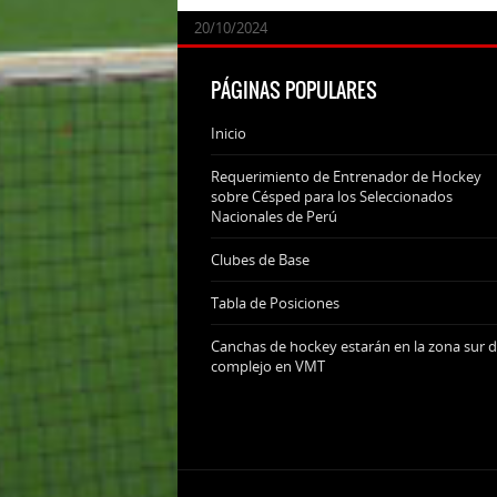
24/09/2025
07/11/2024
20/10/2024
20/10/2024
PÁGINAS POPULARES
Inicio
Requerimiento de Entrenador de Hockey
sobre Césped para los Seleccionados
Nacionales de Perú
Clubes de Base
Tabla de Posiciones
Canchas de hockey estarán en la zona sur d
complejo en VMT