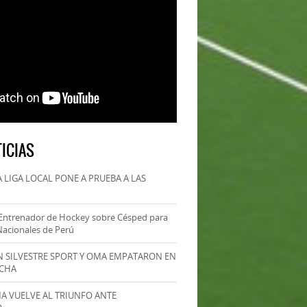
ICIAS
 LIGA LOCAL PONE A PRUEBA A LAS
Entrenador de Hockey sobre Césped para
Nacionales de Perú
AN SILVESTRE SPORT Y OMA EMPATARON EN
ECHA
MA VUELVE AL TRIUNFO ANTE