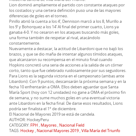
Lion dominó ampliamente el partido con constante ataques por
los costados y una certera definición puso una de las mayores
diferencias de goles en el torneo.
Pinillo abrió la cuenta a los 4’, Dennison marcó a los 8, Murillo a
los 9’ y Bohorquez a los 14’ Al final del primer cuarto, Lions ya
ganaba 4-0. Y no cesaron en los ataques buscando más goles,
una forma también de respetar al rival, atacándolo
constantemente.
Nuevamente a destacar, la actitud de Libardoni que no bajó los
brazos, y que se dio maña de intentar algunos tímidos ataques,
que alcanzaron su recompensa en el minuto final cuando
Hopkins concretó una seria de acciones a la salida de un córner
corto, tanto que fue celebrado ruidosamente por sus seguidores.
Para Lions es la segunda victoria en el campeonato (ambas ante
Libardoni). Con 9 puntos, descansarán la próxima semana y en la
fecha 10 enfrentarán a OMA. Ellos deben aguardar que Santa
María Sport (hoy con 12 unidades) no gane a OMA el próximo fin
de semana, y no sume muchos goles en una eventual victoria
ante Libardoni en la fecha final. De darse esos resultados, Lions
podría ser finalista el 1° de diciembre.
El Nacional de Mayores 2019 se está de candela.
AUTHOR: HockeyPeru
CATEGORY:
FPH
,
Mayores
,
Nacional Field
TAGS:
Hockey
,
Nacional Mayores 2019
,
Villa María del Triunfo