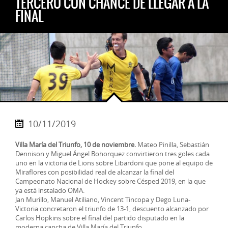
TERCERO CON CHANCE DE LLEGAR A LA
FINAL
10/11/2019
Villa María del Triunfo, 10 de noviembre.
Mateo Pinilla, Sebastián
Dennison y Miguel Ángel Bohorquez convirtieron tres goles cada
uno en la victoria de Lions sobre Libardoni que pone al equipo de
Miraflores con posibilidad real de alcanzar la final del
Campeonato Nacional de Hockey sobre Césped 2019, en la que
ya está instalado OMA.
Jan Murillo, Manuel Atiliano, Vincent Tincopa y Dego Luna-
Victoria concretaron el triunfo de 13-1, descuento alcanzado por
Carlos Hopkins sobre el final del partido disputado en la
moderna cancha de Villa María del Triunfo.