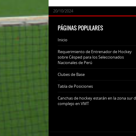
24/09/2025
07/11/2024
20/10/2024
20/10/2024
PÁGINAS POPULARES
Inicio
Requerimiento de Entrenador de Hockey
sobre Césped para los Seleccionados
Nacionales de Perú
Clubes de Base
Tabla de Posiciones
Canchas de hockey estarán en la zona sur d
complejo en VMT