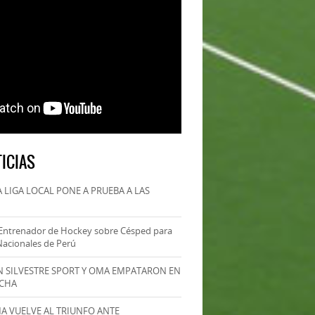
ICIAS
 LIGA LOCAL PONE A PRUEBA A LAS
Entrenador de Hockey sobre Césped para
Nacionales de Perú
AN SILVESTRE SPORT Y OMA EMPATARON EN
ECHA
MA VUELVE AL TRIUNFO ANTE