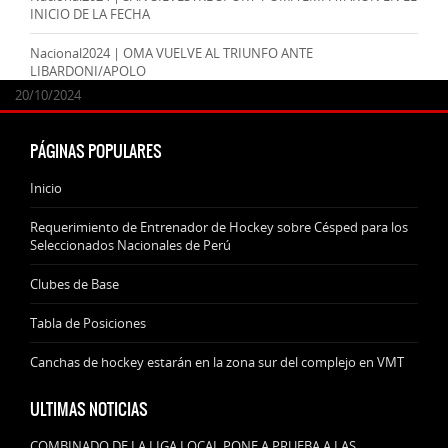
INICIO DE LA FECHA
Nacional2024 | OMA VUELVE AL TRIUNFO ANTE
LIBARDONI/APOLO
24/09/2025
07/11/2024
20/10/2024
20/10/2024
PÁGINAS POPULARES
Inicio
Requerimiento de Entrenador de Hockey sobre Césped para los
Seleccionados Nacionales de Perú
Clubes de Base
Tabla de Posiciones
Canchas de hockey estarán en la zona sur del complejo en VMT
ULTIMAS NOTICIAS
COMBINADO DE LA LIGA LOCAL PONE A PRUEBA A LAS