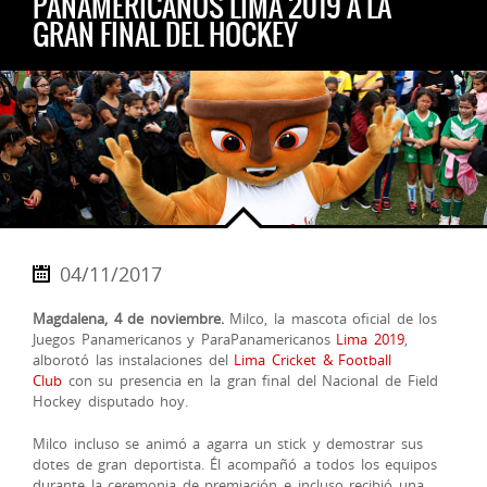
PANAMERICANOS LIMA 2019 A LA
GRAN FINAL DEL HOCKEY
04/11/2017
Magdalena, 4 de noviembre.
Milco, la mascota oficial de los
Juegos Panamericanos y ParaPanamericanos
Lima 2019
,
alborotó las instalaciones del
Lima Cricket & Football
Club
con su presencia en la gran final del Nacional de Field
Hockey disputado hoy.
Milco incluso se animó a agarra un stick y demostrar sus
dotes de gran deportista. Él acompañó a todos los equipos
durante la ceremonia de
premiación e incluso recibió una