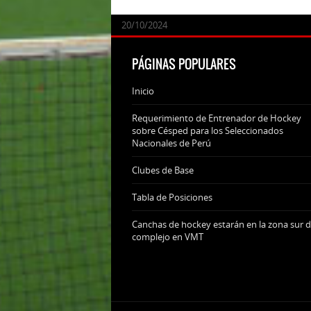
24/09/2025
07/11/2024
20/10/2024
20/10/2024
PÁGINAS POPULARES
Inicio
Requerimiento de Entrenador de Hockey
sobre Césped para los Seleccionados
Nacionales de Perú
Clubes de Base
Tabla de Posiciones
Canchas de hockey estarán en la zona sur d
complejo en VMT