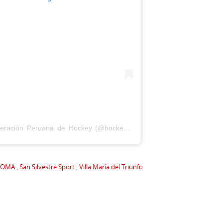
Una publicación compartida por Federación Peruana de Hockey (@hockeyperu)
OMA
,
San Silvestre Sport
,
Villa María del Triunfo