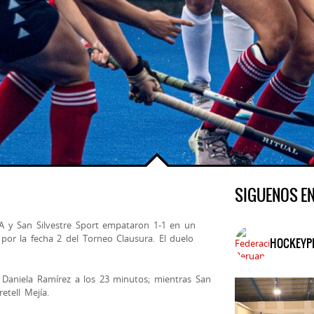
SIGUENOS E
 y San Silvestre Sport empataron 1-1 en un
or la fecha 2 del Torneo Clausura. El duelo
HOCKEYP
Daniela Ramírez a los 23 minutos; mientras San
etell Mejía.