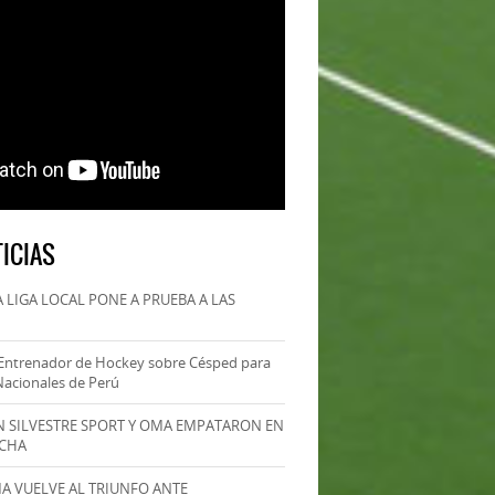
ICIAS
 LIGA LOCAL PONE A PRUEBA A LAS
Entrenador de Hockey sobre Césped para
Nacionales de Perú
AN SILVESTRE SPORT Y OMA EMPATARON EN
ECHA
MA VUELVE AL TRIUNFO ANTE