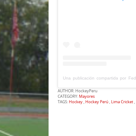
AUTHOR: HockeyPeru
CATEGORY:
Mayores
TAGS:
Hockey
,
Hockey Perú
,
Lima Cricket
,