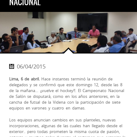
NACIONAL
06/04/2015
Lima, 6 de abril.
Hace instantes terminó la reunión de
delegados y se confirmó que este domingo 12, desde las 8
de la mañana… ¡¡vuelve el hockey!!. El Campeonato Nacional
de Salón se disputará, como en los años anteriores, en la
cancha de futsal de la Videna con la participación de siete
equipos en varones y cuatro en damas.
Los equipos anuncian cambios en sus planteles, nuevas
incorporaciones, algunas de las cuales han llegado
desde el
exterior.. pero todas prometen la misma cuota de pasión,