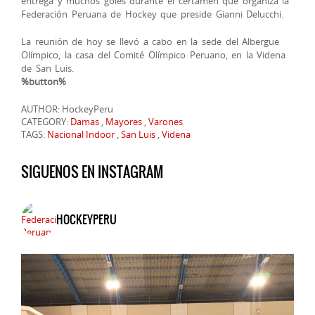
entrega y muchos goles durante el certamen que organiza la
Federación Peruana de Hockey que preside Gianni Delucchi.
La reunión de hoy se llevó a cabo en la sede del Albergue
Olímpico, la casa del Comité Olímpico Peruano, en la Videna
de San Luis.
%button%
AUTHOR: HockeyPeru
CATEGORY:
Damas
,
Mayores
,
Varones
TAGS:
Nacional Indoor
,
San Luis
,
Videna
SIGUENOS EN INSTAGRAM
HOCKEYPERU