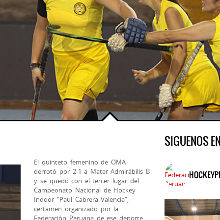
SIGUENOS E
El quinteto femenino de OMA
derrotó por 2-1 a Mater Admirábilis B
HOCKEYP
y se quedó con el tercer lugar del
Campeonato Nacional de Hockey
Indoor “Paul Cabrera Valencia”,
certamen organizado por la
Federación Peruana de ese deporte