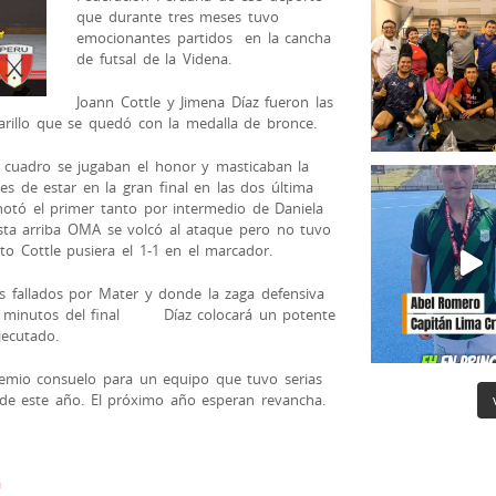
que durante tres meses tuvo
emocionantes partidos en la cancha
de futsal de la Videna.
Joann Cottle y Jimena Díaz fueron las
amarillo que se quedó con la medalla de bronce.
cuadro se jugaban el honor y masticaban la
des de estar en la gran final en las dos última
notó el primer tanto por intermedio de Daniela
esta arriba OMA se volcó al ataque pero no tuvo
to Cottle pusiera el 1-1 en el marcador.
es fallados por Mater y donde la zaga defensiva
a minutos del final Díaz colocará un potente
jecutado.
emio consuelo para un equipo que tuvo serias
 de este año. El próximo año esperan revancha.
a