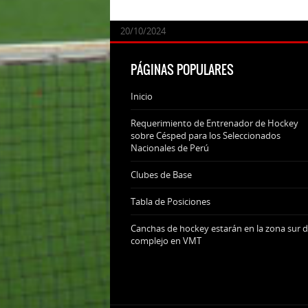
24/09/2025
07/11/2024
20/10/2024
20/10/2024
PÁGINAS POPULARES
Inicio
Requerimiento de Entrenador de Hockey
sobre Césped para los Seleccionados
Nacionales de Perú
Clubes de Base
Tabla de Posiciones
Canchas de hockey estarán en la zona sur d
complejo en VMT