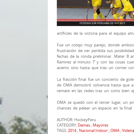
artíficies de la victoria para el equipo 
Fue un cotejo muy parejo, donde ambos 
frustración de ver perdida sus posibilida
fechas de la ronda preliminar. Mater B a
Ramirez al minuto 7’ y con las cosas cu
acierto sino hasta que tras un corner cor
La fracción final fue un concierto de gol
de OMA demostró solvencia hasta que 
remate en las redes tras un corto bien e
OMA se quedó con el tercer lugar, un pr
chances de pelear un espacio en la final
AUTHOR: HockeyPeru
CATEGORY:
Damas
,
Mayores
TAGS:
2014
,
Nacional Indoor
,
OMA
,
Viden