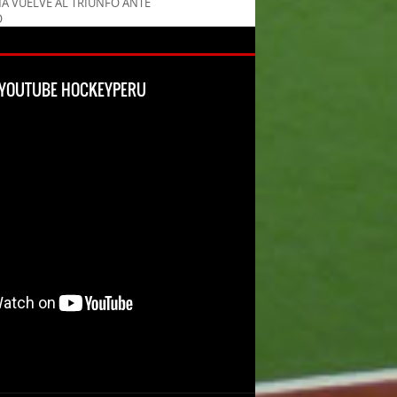
MA VUELVE AL TRIUNFO ANTE
O
L YOUTUBE HOCKEYPERU