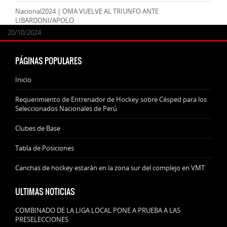
Nacional2024 | OMA VUELVE AL TRIUNFO ANTE
LIBARDONI/APOLO
24/09/2025
07/11/2024
20/10/2024
20/10/2024
PÁGINAS POPULARES
Inicio
Requerimiento de Entrenador de Hockey sobre Césped para los
Seleccionados Nacionales de Perú
Clubes de Base
Tabla de Posiciones
Canchas de hockey estarán en la zona sur del complejo en VMT
ULTIMAS NOTICIAS
COMBINADO DE LA LIGA LOCAL PONE A PRUEBA A LAS
PRESELECCIONES