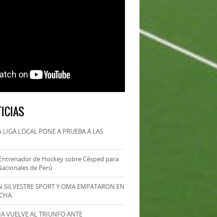
ICIAS
 LIGA LOCAL PONE A PRUEBA A LAS
Entrenador de Hockey sobre Césped para
Nacionales de Perú
AN SILVESTRE SPORT Y OMA EMPATARON EN
ECHA
MA VUELVE AL TRIUNFO ANTE