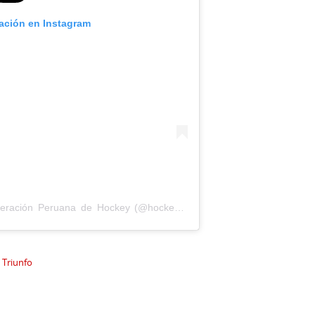
cación en Instagram
Una publicación compartida por Federación Peruana de Hockey (@hockeyperu)
l Triunfo