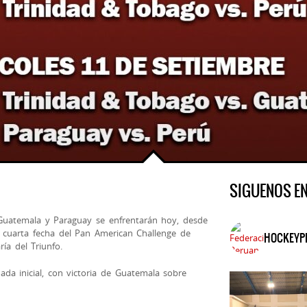
SIGUENOS E
uatemala y Paraguay se enfrentarán hoy, desde
la cuarta fecha del Pan American Challenge de
HOCKEYP
ía del Triunfo.
da inicial, con victoria de Guatemala sobre