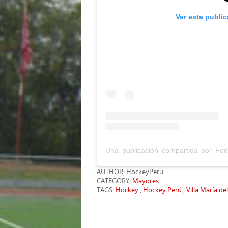
Ver esta publi
AUTHOR: HockeyPeru
CATEGORY:
Mayores
TAGS:
Hockey
,
Hockey Perú
,
Villa María de