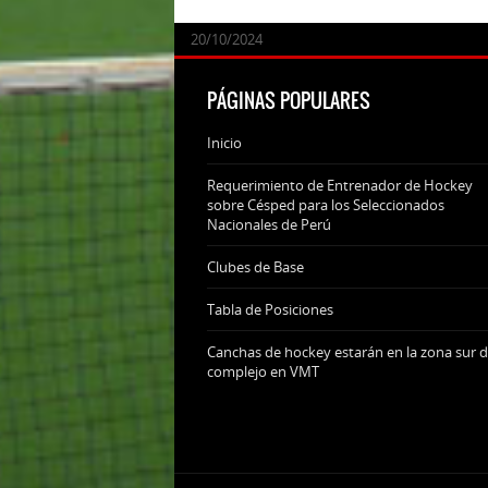
24/09/2025
07/11/2024
20/10/2024
20/10/2024
PÁGINAS POPULARES
Inicio
Requerimiento de Entrenador de Hockey
sobre Césped para los Seleccionados
Nacionales de Perú
Clubes de Base
Tabla de Posiciones
Canchas de hockey estarán en la zona sur d
complejo en VMT