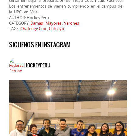
certamen bajo la preparación del Head Coach Luis Pacheco.
Los entrenamientos se vienen cumpliendo en el campus de
la UPC, en Villa.
AUTHOR: HockeyPeru
CATEGORY:
Damas
,
Mayores
,
Varones
TAGS:
Challenge Cup
,
Chiclayo
SIGUENOS EN INSTAGRAM
HOCKEYPERU