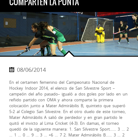
COMPARTEN LA PUNTA
08/06/2014
En el certamen femenino del Campeonato Nacional de
Hockey Indoor 2014, el elenco de San Silvestre Sport –
campeón del año pasado– igualó a dos goles por lado en un
reñido partido con OMA y ahora comparte la primera
colocación junto a Mater A
dmirábilis B, quinteto que superó
5-2 al Colegio San Silvestre. En el otro duelo de este torneo,
Mater Admirábilis A salió de perdedor y en gran partido le
quitó el invicto al Lima Cricket (4-3).
En damas, el torneo
quedó de la siguiente manera: 1. San Silvestre Sport…… 3 … 2
… 1 … 0 … 9 … 3 … +6 … 7 2. Mater Admirábilis B…… 3 … 2