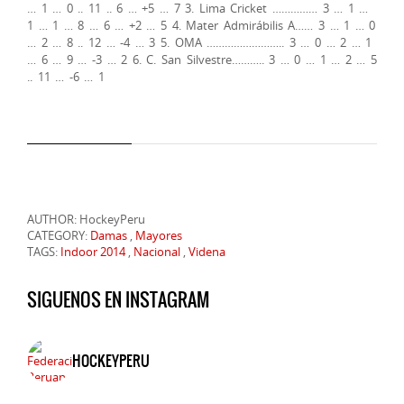
… 1 … 0 .. 11 .. 6 … +5 … 7 3. Lima Cricket …………… 3 … 1 …
1 … 1 … 8 … 6 … +2 … 5 4. Mater Admirábilis A…… 3 … 1 … 0
… 2 … 8 .. 12 … -4 … 3 5. OMA …………………….. 3 … 0 … 2 … 1
… 6 … 9 … -3 … 2 6. C. San Silvestre……….. 3 … 0 … 1 … 2 … 5
.. 11 … -6 … 1
AUTHOR: HockeyPeru
CATEGORY:
Damas
,
Mayores
TAGS:
Indoor 2014
,
Nacional
,
Videna
SIGUENOS EN INSTAGRAM
HOCKEYPERU