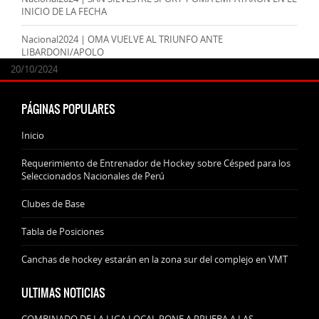
INICIO DE LA FECHA
Nacional2024 | OMA VUELVE AL TRIUNFO ANTE
LIBARDONI/APOLO
24/09/2025
07/11/2024
20/10/2024
20/10/2024
PÁGINAS POPULARES
Inicio
Requerimiento de Entrenador de Hockey sobre Césped para los
Seleccionados Nacionales de Perú
Clubes de Base
Tabla de Posiciones
Canchas de hockey estarán en la zona sur del complejo en VMT
ULTIMAS NOTICIAS
COMBINADO DE LA LIGA LOCAL PONE A PRUEBA A LAS