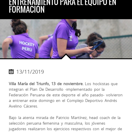
ENTRENAMIENTO PARA EL EQUIPO EN
FORMACIÓN
13/11/2019
Villa María del Triunfo, 13 de noviembre.
Los hockistas que
integran el Plan De Desarrollo -implementado por la
Federación Peruana de este deporte el año pasado- volvieron
a entrenar este domingo en el Complejo Deportivo Andrés
Avelino Cáceres.
Bajo la atenta mirada de Patricio Martínez, head coach de la
selección peruana femenina y masculina, los jóvenes
jugadores realizaron los ejercicios resp
ectivos con el mejor de