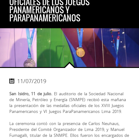
OFICIALES DE LOS JUEGOS
PANAMERICANOS Y
PARAPANAMERICANOS
11/07/2019
San Isidro, 11 de julio.
El auditorio de la Sociedad Nacional
de Minería, Petróleo y Energía (SNMPE) recibió esta mañana
la presentación de las medallas oficiales de los XVIII Juegos
Panamericanos y VI Juegos ParaPanamericanos Lima 2019.
La ceremonia contó con la presencia de Carlos Neuhaus,
Presidente del Comité Organizador de Lima 2019; y Manuel
Fumagalli, titular de la SNMPE.
Ellos fueron los encargados de