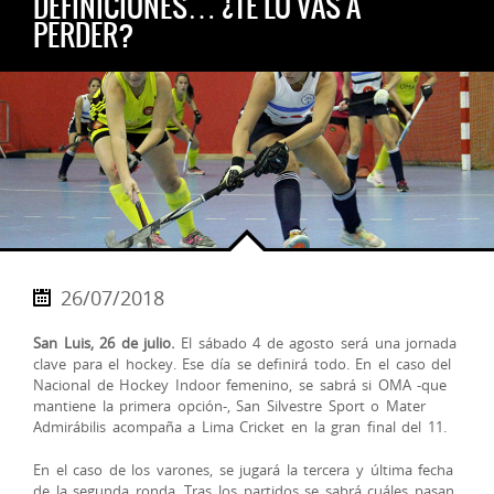
DEFINICIONES… ¿TE LO VAS A
PERDER?
26/07/2018
San Luis, 26 de julio.
El sábado 4 de agosto será una jornada
clave para el hockey. Ese día se definirá todo. En el caso del
Nacional de Hockey Indoor femenino, se sabrá si OMA -que
mantiene la primera opción-, San Silvestre Sport o Mater
Admirábilis acompaña a Lima Cricket en la gran final del 11.
En el caso de los varones, se jugará la tercera y última fecha
de la segunda ronda. T
ras los partidos se sabrá cuáles pasan