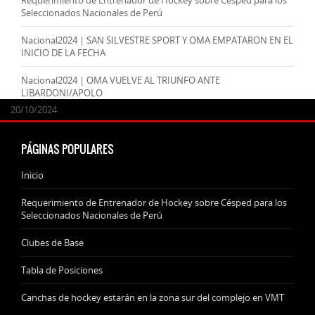
Requerimiento de Entrenador de Hockey sobre Césped para los
Seleccionados Nacionales de Perú
Nacional2024 | SAN SILVESTRE SPORT Y OMA EMPATARON EN EL
INICIO DE LA FECHA
Nacional2024 | OMA VUELVE AL TRIUNFO ANTE
LIBARDONI/APOLO
24/09/2025
07/11/2024
20/10/2024
20/10/2024
PÁGINAS POPULARES
Inicio
Requerimiento de Entrenador de Hockey sobre Césped para los
Seleccionados Nacionales de Perú
Clubes de Base
Tabla de Posiciones
Canchas de hockey estarán en la zona sur del complejo en VMT