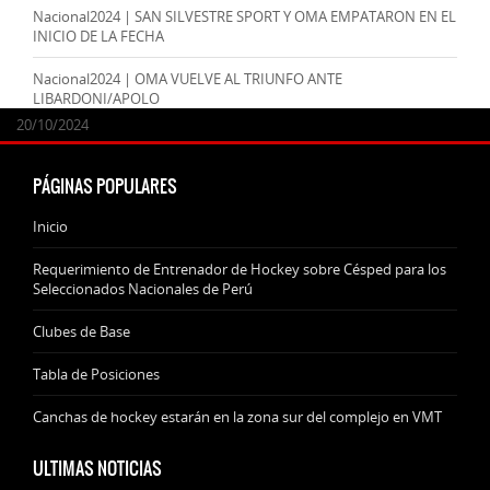
Nacional2024 | SAN SILVESTRE SPORT Y OMA EMPATARON EN EL
INICIO DE LA FECHA
Nacional2024 | OMA VUELVE AL TRIUNFO ANTE
LIBARDONI/APOLO
24/09/2025
07/11/2024
20/10/2024
20/10/2024
PÁGINAS POPULARES
Inicio
Requerimiento de Entrenador de Hockey sobre Césped para los
Seleccionados Nacionales de Perú
Clubes de Base
Tabla de Posiciones
Canchas de hockey estarán en la zona sur del complejo en VMT
ULTIMAS NOTICIAS