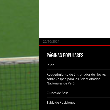
24/09/2025
07/11/2024
20/10/2024
20/10/2024
PÁGINAS POPULARES
Inicio
Requerimiento de Entrenador de Hockey
sobre Césped para los Seleccionados
Nacionales de Perú
Clubes de Base
Tabla de Posiciones