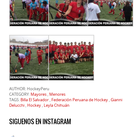
AUTHOR: HockeyPeru
CATEGORY:
Mayores
,
Menores
TAGS:
Billa El Salvador
,
Federación Peruana de Hockey
,
Gianni
Delucchi
,
Hockey
,
Leyla Chihuán
SIGUENOS EN INSTAGRAM