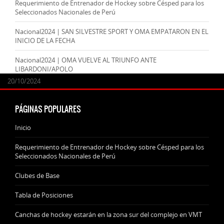
Requerimiento de Entrenador de Hockey sobre Césped para los
Seleccionados Nacionales de Perú
Nacional2024 | SAN SILVESTRE SPORT Y OMA EMPATARON EN EL
INICIO DE LA FECHA
Nacional2024 | OMA VUELVE AL TRIUNFO ANTE
LIBARDONI/APOLO
24/09/2025
07/11/2024
20/10/2024
20/10/2024
PÁGINAS POPULARES
Inicio
Requerimiento de Entrenador de Hockey sobre Césped para los
Seleccionados Nacionales de Perú
Clubes de Base
Tabla de Posiciones
Canchas de hockey estarán en la zona sur del complejo en VMT