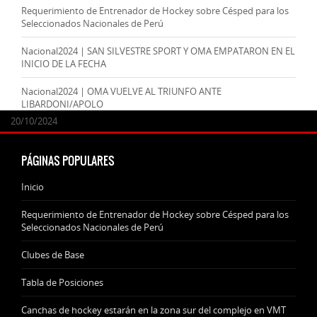
Requerimiento de Entrenador de Hockey sobre Césped para los
Seleccionados Nacionales de Perú
Nacional2024 | SAN SILVESTRE SPORT Y OMA EMPATARON EN EL
INICIO DE LA FECHA
Nacional2024 | OMA VUELVE AL TRIUNFO ANTE
LIBARDONI/APOLO
24/09/2025
07/11/2024
20/10/2024
20/10/2024
PÁGINAS POPULARES
Inicio
Requerimiento de Entrenador de Hockey sobre Césped para los
Seleccionados Nacionales de Perú
Clubes de Base
Tabla de Posiciones
Canchas de hockey estarán en la zona sur del complejo en VMT