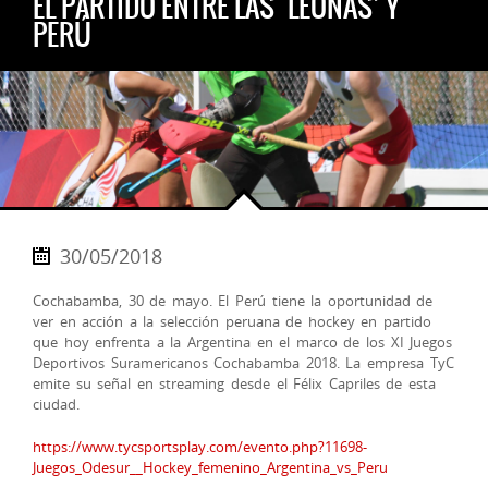
EL PARTIDO ENTRE LAS ‘LEONAS’ Y
PERÚ
30/05/2018
Cochabamba, 30 de mayo. El Perú tiene la oportunidad de
ver en acción a la selección peruana de hockey en partido
que hoy enfrenta a la Argentina en el marco de los XI Juegos
Deportivos Suramericanos Cochabamba 2018. La empresa TyC
emite su señal en streaming desde el Félix Capriles de esta
ciudad.
https://www.tycsportsplay.com/evento.php?11698-
Juegos_Odesur__Hockey_femenino_Argentina_vs_Peru