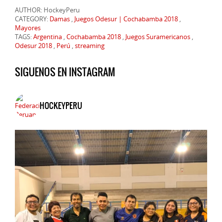
AUTHOR: HockeyPeru
CATEGORY:
Damas
,
Juegos Odesur | Cochabamba 2018
,
Mayores
TAGS:
Argentina
,
Cochabamba 2018
,
Juegos Suramericanos
,
Odesur 2018
,
Perú
,
streaming
SIGUENOS EN INSTAGRAM
HOCKEYPERU