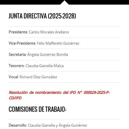
JUNTA DIRECTIVA (2025-2028)
Presidente
: Carlos Morales Arellano
Vice-Presidente
: Félix Mafferetti Gutiérrez
Secretaria
: Ángela Gutiérrez Bonilla
Tesorero
: Claudia Gianella Malca
Vocal
: Richard Díaz González
Resolución de nombramiento del IPD N° 000029-2025-P-
CD/IPD
COMISIONES DE TRABAJO:
Desarrollo
: Claudia Gianella y Ángela Gutiérrez