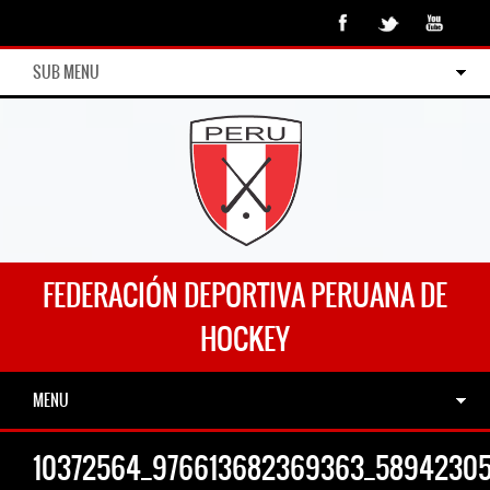
SUB MENU
FEDERACIÓN DEPORTIVA PERUANA DE
HOCKEY
MENU
10372564_976613682369363_5894230