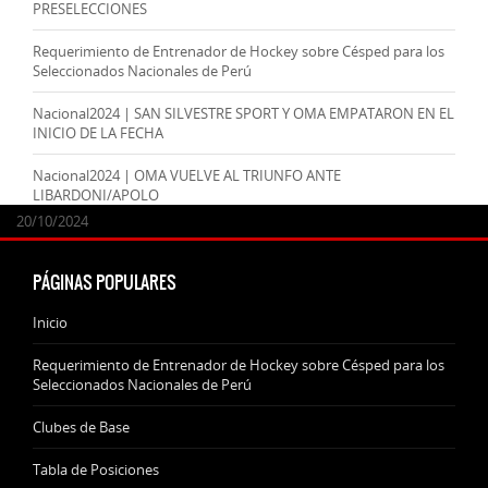
PRESELECCIONES
Requerimiento de Entrenador de Hockey sobre Césped para los
Seleccionados Nacionales de Perú
Nacional2024 | SAN SILVESTRE SPORT Y OMA EMPATARON EN EL
INICIO DE LA FECHA
Nacional2024 | OMA VUELVE AL TRIUNFO ANTE
LIBARDONI/APOLO
24/09/2025
07/11/2024
20/10/2024
20/10/2024
PÁGINAS POPULARES
Inicio
Requerimiento de Entrenador de Hockey sobre Césped para los
Seleccionados Nacionales de Perú
Clubes de Base
Tabla de Posiciones