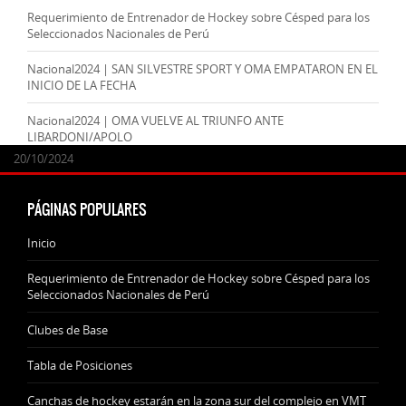
Requerimiento de Entrenador de Hockey sobre Césped para los
Seleccionados Nacionales de Perú
Nacional2024 | SAN SILVESTRE SPORT Y OMA EMPATARON EN EL
INICIO DE LA FECHA
Nacional2024 | OMA VUELVE AL TRIUNFO ANTE
LIBARDONI/APOLO
24/09/2025
07/11/2024
20/10/2024
20/10/2024
PÁGINAS POPULARES
Inicio
Requerimiento de Entrenador de Hockey sobre Césped para los
Seleccionados Nacionales de Perú
Clubes de Base
Tabla de Posiciones
Canchas de hockey estarán en la zona sur del complejo en VMT