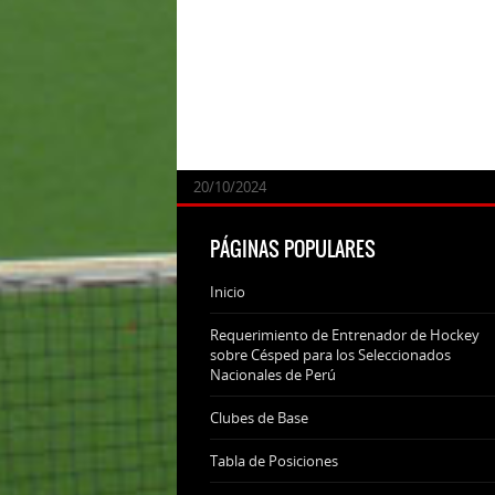
24/09/2025
07/11/2024
20/10/2024
20/10/2024
PÁGINAS POPULARES
Inicio
Requerimiento de Entrenador de Hockey
sobre Césped para los Seleccionados
Nacionales de Perú
Clubes de Base
Tabla de Posiciones