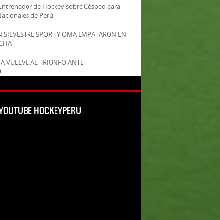
Entrenador de Hockey sobre Césped para
Nacionales de Perú
AN SILVESTRE SPORT Y OMA EMPATARON EN
ECHA
MA VUELVE AL TRIUNFO ANTE
O
L YOUTUBE HOCKEYPERU