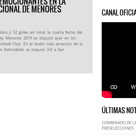
 EMOCIONANTES EN LA
CIONAL DE MENORES
CANAL OFIC
dos y 52 goles en total, la cuarta fecha del
ey Menores 2019 se disputó ayer en los
tball Club. En el duelo más atractivo de la
er Admirábilis se impuso 3-0 a San
ÚLTIMAS NOT
COMBINADO DE LA
PRESELECCIONES