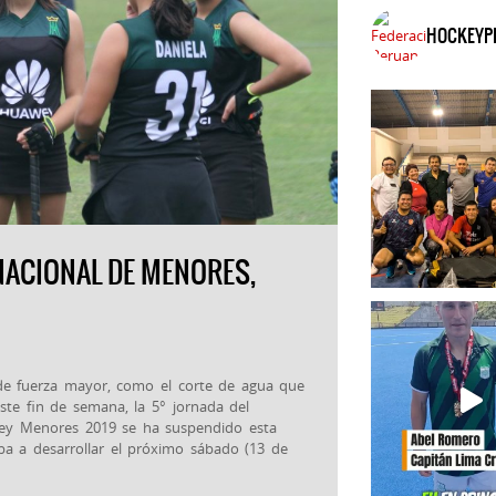
HOCKEYP
 NACIONAL DE MENORES,
 de fuerza mayor, como el corte de agua que
este fin de semana, la 5° jornada del
ey Menores 2019 se ha suspendido esta
 iba a desarrollar el próximo sábado (13 de