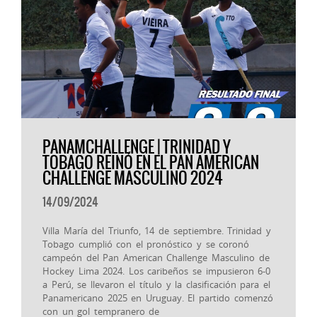
PANAMCHALLENGE | TRINIDAD Y
TOBAGO REINÓ EN EL PAN AMERICAN
CHALLENGE MASCULINO 2024
14/09/2024
Villa María del Triunfo, 14 de septiembre. Trinidad y
Tobago cumplió con el pronóstico y se coronó
campeón del Pan American Challenge Masculino de
Hockey Lima 2024. Los caribeños se impusieron 6-0
a Perú, se llevaron el título y la clasificación para el
Panamericano 2025 en Uruguay. El partido comenzó
con un gol tempranero de