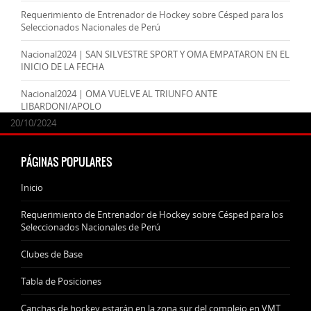
Requerimiento de Entrenador de Hockey sobre Césped para los
Seleccionados Nacionales de Perú
Nacional2024 | SAN SILVESTRE SPORT Y OMA EMPATARON EN EL
INICIO DE LA FECHA
Nacional2024 | OMA VUELVE AL TRIUNFO ANTE
LIBARDONI/APOLO
24/09/2025
07/11/2024
20/10/2024
20/10/2024
PÁGINAS POPULARES
Inicio
Requerimiento de Entrenador de Hockey sobre Césped para los
Seleccionados Nacionales de Perú
Clubes de Base
Tabla de Posiciones
Canchas de hockey estarán en la zona sur del complejo en VMT