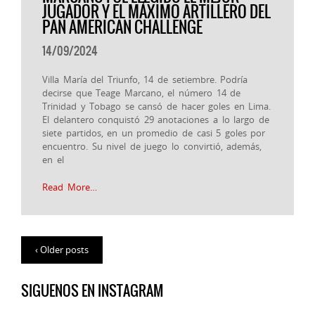
JUGADOR Y EL MÁXIMO ARTILLERO DEL
PAN AMERICAN CHALLENGE
14/09/2024
Villa María del Triunfo, 14 de setiembre. Podría
decirse que Teage Marcano, el número 14 de
Trinidad y Tobago se cansó de hacer goles en Lima.
El delantero conquistó 29 anotaciones a lo largo de
siete partidos, en un promedio de casi 5 goles por
encuentro. Su nivel de juego lo convirtió, además,
en el
Read More…
‹ Older posts
SIGUENOS EN INSTAGRAM