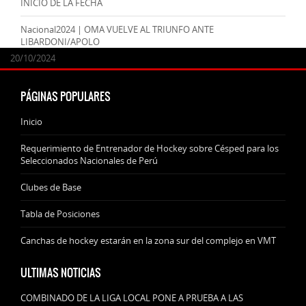
INICIO DE LA FECHA
Nacional2024 | OMA VUELVE AL TRIUNFO ANTE
LIBARDONI/APOLO
24/09/2025
07/11/2024
20/10/2024
20/10/2024
PÁGINAS POPULARES
Inicio
Requerimiento de Entrenador de Hockey sobre Césped para los
Seleccionados Nacionales de Perú
Clubes de Base
Tabla de Posiciones
Canchas de hockey estarán en la zona sur del complejo en VMT
ULTIMAS NOTICIAS
COMBINADO DE LA LIGA LOCAL PONE A PRUEBA A LAS