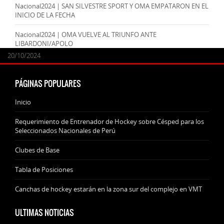
Nacional2024 | SAN SILVESTRE SPORT Y OMA EMPATARON EN EL
INICIO DE LA FECHA
Nacional2024 | OMA VUELVE AL TRIUNFO ANTE
LIBARDONI/APOLO
24/09/2025
07/11/2024
20/10/2024
20/10/2024
PÁGINAS POPULARES
Inicio
Requerimiento de Entrenador de Hockey sobre Césped para los
Seleccionados Nacionales de Perú
Clubes de Base
Tabla de Posiciones
Canchas de hockey estarán en la zona sur del complejo en VMT
ULTIMAS NOTICIAS