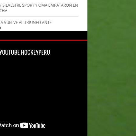
AN SILVESTRE SPORT Y OMA EMPATARON EN
ECHA
MA VUELVE AL TRIUNFO ANTE
O
L YOUTUBE HOCKEYPERU