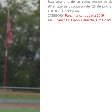
Esta será una de las sedes donde se de
2019, que se disputarán del 26 de julio a
AUTHOR: HockeyPeru
CATEGORY:
Panamericanos Lima 2019
TAGS:
canchas
,
Gianni Delucchi
,
Lima 2019