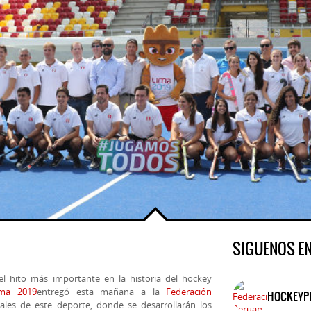
SIGUENOS E
l hito más importante en la historia del hockey
ima 2019
entregó esta mañana a la
Federación
HOCKEYP
ales de este deporte, donde se desarrollarán los