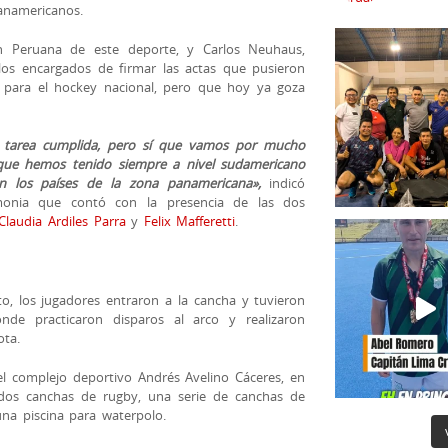
anamericanos.
ión Peruana de este deporte, y Carlos Neuhaus,
los encargados de firmar las actas que pusieron
 para el hockey nacional, pero que hoy ya goza
o tarea cumplida, pero sí que vamos por mucho
que hemos tenido siempre a nivel sudamericano
n los países de la zona panamericana»,
indicó
onia que contó con la presencia de las dos
Claudia Ardiles Parra
y
Felix Mafferetti
.
cto, los jugadores entraron a la cancha y tuvieron
de practicaron disparos al arco y realizaron
ota.
l complejo deportivo Andrés Avelino Cáceres, en
dos canchas de rugby, una serie de canchas de
una piscina para waterpolo.