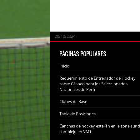
24/09/2025
07/11/2024
20/10/2024
20/10/2024
PÁGINAS POPULARES
Inicio
Requerimiento de Entrenador de Hockey
sobre Césped para los Seleccionados
Nacionales de Perú
Clubes de Base
Tabla de Posiciones
Canchas de hockey estarán en la zona sur d
complejo en VMT