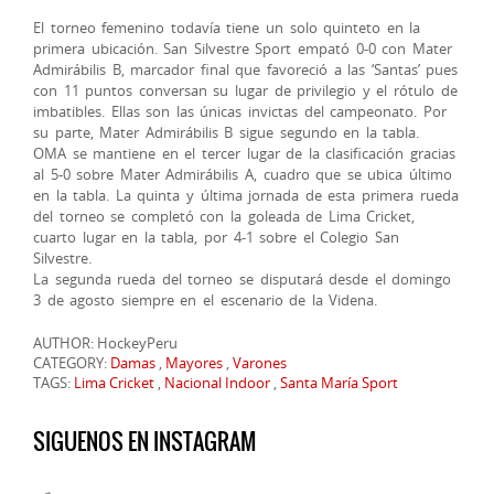
El torneo femenino todavía tiene un solo quinteto en la
primera ubicación. San Silvestre Sport empató 0-0 con Mater
Admirábilis B, marcador final que favoreció a las ‘Santas’ pues
con 11 puntos conversan su lugar de privilegio y el rótulo de
imbatibles. Ellas son las únicas invictas del campeonato. Por
su parte, Mater Admirábilis B sigue segundo en la tabla.
OMA se mantiene en el tercer lugar de la clasificación gracias
al 5-0 sobre Mater Admirábilis A, cuadro que se ubica último
en la tabla. La quinta y última jornada de esta primera rueda
del torneo se completó con la goleada de Lima Cricket,
cuarto lugar en la tabla, por 4-1 sobre el Colegio San
Silvestre.
La segunda rueda del torneo se disputará desde el domingo
3 de agosto siempre en el escenario de la Videna.
AUTHOR: HockeyPeru
CATEGORY:
Damas
,
Mayores
,
Varones
TAGS:
Lima Cricket
,
Nacional Indoor
,
Santa María Sport
SIGUENOS EN INSTAGRAM