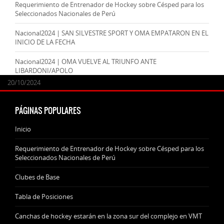
Requerimiento de Entrenador de Hockey sobre Césped para los
Seleccionados Nacionales de Perú
Nacional2024 | SAN SILVESTRE SPORT Y OMA EMPATARON EN EL
INICIO DE LA FECHA
Nacional2024 | OMA VUELVE AL TRIUNFO ANTE
LIBARDONI/APOLO
24/09/2025
07/11/2024
20/10/2024
20/10/2024
PÁGINAS POPULARES
Inicio
Requerimiento de Entrenador de Hockey sobre Césped para los
Seleccionados Nacionales de Perú
Clubes de Base
Tabla de Posiciones
Canchas de hockey estarán en la zona sur del complejo en VMT