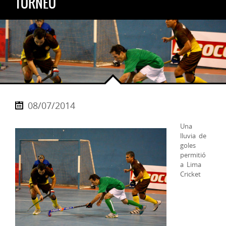
TORNEO
08/07/2014
Una
lluvia de
goles
permitió
a Lima
Cricket