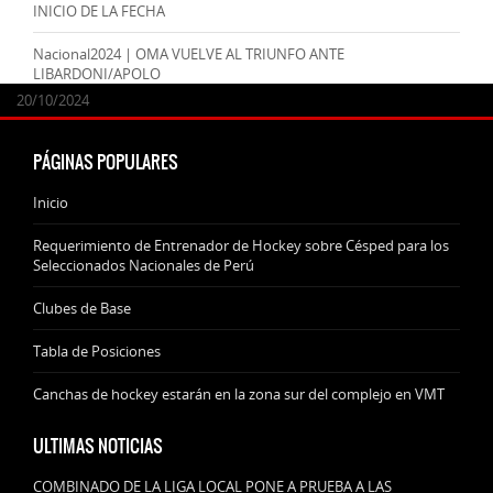
INICIO DE LA FECHA
Nacional2024 | OMA VUELVE AL TRIUNFO ANTE
LIBARDONI/APOLO
24/09/2025
07/11/2024
20/10/2024
20/10/2024
PÁGINAS POPULARES
Inicio
Requerimiento de Entrenador de Hockey sobre Césped para los
Seleccionados Nacionales de Perú
Clubes de Base
Tabla de Posiciones
Canchas de hockey estarán en la zona sur del complejo en VMT
ULTIMAS NOTICIAS
COMBINADO DE LA LIGA LOCAL PONE A PRUEBA A LAS