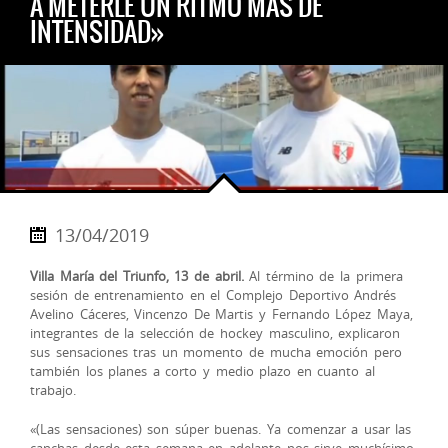
A METERLE UN RITMO MÁS DE
INTENSIDAD»
13/04/2019
Villa María del Triunfo, 13 de abril.
Al término de la primera
sesión de entrenamiento en el Complejo Deportivo Andrés
Avelino Cáceres, Vincenzo De Martis y Fernando López Maya,
integrantes de la selección de hockey masculino, explicaron
sus sensaciones tras un momento de mucha emoción pero
también los planes a corto y medio plazo en cuanto al
trabajo.
«(Las sensaciones) son súper buenas. Ya comenzar a usar las
canchas desde esta semana en adelante nos sirve muchísimo