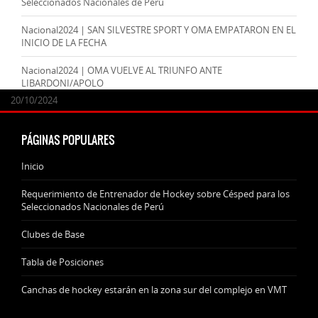
Seleccionados Nacionales de Perú
Nacional2024 | SAN SILVESTRE SPORT Y OMA EMPATARON EN EL
INICIO DE LA FECHA
Nacional2024 | OMA VUELVE AL TRIUNFO ANTE
LIBARDONI/APOLO
24/09/2025
07/11/2024
20/10/2024
20/10/2024
PÁGINAS POPULARES
Inicio
Requerimiento de Entrenador de Hockey sobre Césped para los
Seleccionados Nacionales de Perú
Clubes de Base
Tabla de Posiciones
Canchas de hockey estarán en la zona sur del complejo en VMT