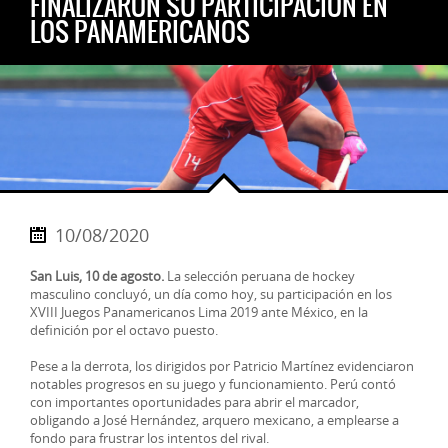
FINALIZARON SU PARTICIPACIÓN EN
LOS PANAMERICANOS
10/08/2020
San Luis, 10 de agosto.
La selección peruana de hockey
masculino concluyó, un día como hoy, su participación en los
XVIII Juegos Panamericanos Lima 2019 ante México, en la
definición por el octavo puesto.
Pese a la derrota, los dirigidos por Patricio Martínez evidenciaron
notables progresos en su juego y funcionamiento. Perú contó
con importantes oportunidades para abrir el marcador,
obligando a José Hernández, arquero mexicano, a emplearse a
fondo para frustrar los intentos del rival.