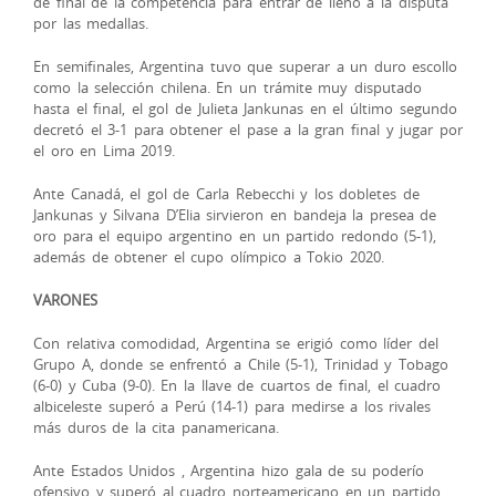
de final de la competencia para entrar de lleno a la disputa
por las medallas.
En semifinales, Argentina tuvo que superar a un duro escollo
como la selección chilena. En un trámite muy disputado
hasta el final, el gol de Julieta Jankunas en el último segundo
decretó el 3-1 para obtener el pase a la gran final y jugar por
el oro en Lima 2019.
Ante Canadá, el gol de Carla Rebecchi y los dobletes de
Jankunas y Silvana D’Elia sirvieron en bandeja la presea de
oro para el equipo argentino en un partido redondo (5-1),
además de obtener el cupo olímpico a Tokio 2020.
VARONES
Con relativa comodidad, Argentina se erigió como líder del
Grupo A, donde se enfrentó a Chile (5-1), Trinidad y Tobago
(6-0) y Cuba (9-0). En la llave de cuartos de final, el cuadro
albiceleste superó a Perú (14-1) para medirse a los rivales
más duros de la cita panamericana.
Ante Estados Unidos , Argentina hizo gala de su poderío
ofensivo y superó al cuadro norteamericano en un partido