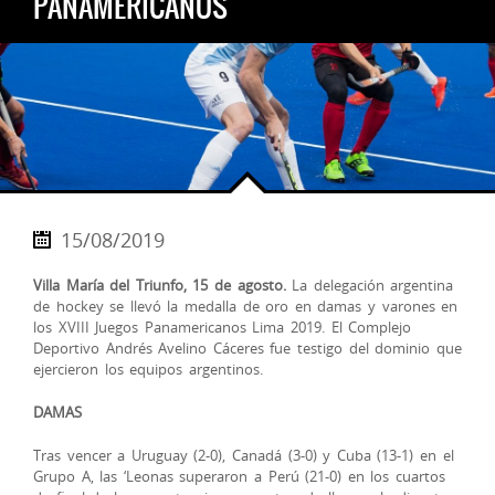
PANAMERICANOS
15/08/2019
Villa María del Triunfo, 15 de agosto.
La delegación argentina
de hockey se llevó la medalla de oro en damas y varones en
los XVIII Juegos Panamericanos Lima 2019. El Complejo
Deportivo Andrés Avelino Cáceres fue testigo del dominio que
ejercieron los equipos argentinos.
DAMAS
Tras vencer a Uruguay (2-0), Canadá (3-0) y Cuba (13-1) en el
Grupo A, las ‘Leonas superaron a Perú (21-0) en los cuartos