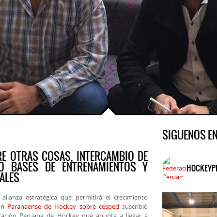
SIGUENOS E
RE OTRAS COSAS, INTERCAMBIO DE
BO BASES DE ENTRENAMIENTOS Y
HOCKEYP
NALES
lianza estratégica que permitirá el crecimiento
ión Paranaense de Hockey sobre cesped
suscribió
ración Peruana de Hockey que apunta a lleg
ar a