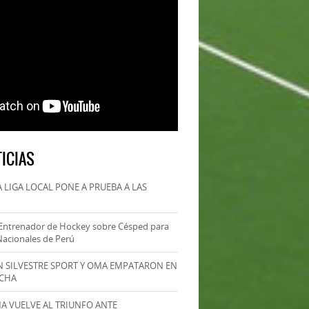
ICIAS
 LIGA LOCAL PONE A PRUEBA A LAS
Entrenador de Hockey sobre Césped para
Nacionales de Perú
AN SILVESTRE SPORT Y OMA EMPATARON EN
ECHA
MA VUELVE AL TRIUNFO ANTE