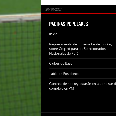
24/09/2025
07/11/2024
20/10/2024
20/10/2024
PÁGINAS POPULARES
Inicio
Requerimiento de Entrenador de Hockey
sobre Césped para los Seleccionados
Nacionales de Perú
Clubes de Base
Tabla de Posiciones
Canchas de hockey estarán en la zona sur d
complejo en VMT