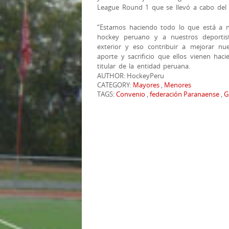
League Round 1 que se llevó a cabo del 
“Estamos haciendo todo lo que está a n
hockey peruano y a nuestros deportis
exterior y eso contribuir a mejorar nu
aporte y sacrificio que ellos vienen hac
titular de la entidad peruana.
AUTHOR: HockeyPeru
CATEGORY:
Mayores
,
Menores
TAGS:
Convenio
,
federación Paranaense
,
G