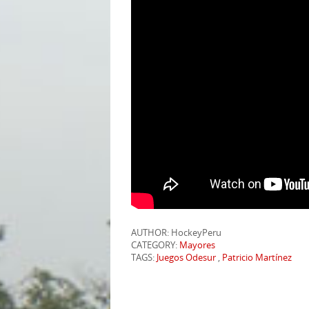
AUTHOR: HockeyPeru
CATEGORY:
Mayores
TAGS:
Juegos Odesur
,
Patricio Martínez