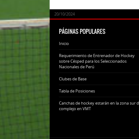
24/09/2025
07/11/2024
20/10/2024
20/10/2024
PÁGINAS POPULARES
Inicio
Requerimiento de Entrenador de Hockey
sobre Césped para los Seleccionados
Nacionales de Perú
Clubes de Base
Tabla de Posiciones
Canchas de hockey estarán en la zona sur d
complejo en VMT