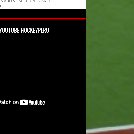
MA VUELVE AL TRIUNFO ANTE
O
L YOUTUBE HOCKEYPERU