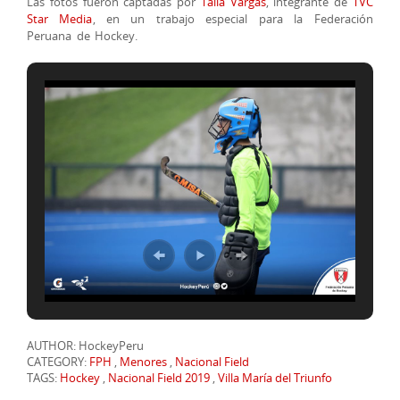
Las fotos fueron captadas por
Talia Vargas
, integrante de
TVC
Star Media
, en un trabajo especial para la Federación
Peruana de Hockey.
AUTHOR: HockeyPeru
CATEGORY:
FPH
,
Menores
,
Nacional Field
TAGS:
Hockey
,
Nacional Field 2019
,
Villa María del Triunfo